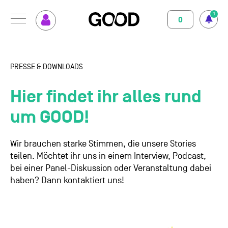
1
0
Menu
So funktioniert GOOD
Klimapositiv
PRESSE & DOWNLOADS
Nutzungsbedingungen
Datenschutz
Impressum
Abo abschliessen
Magazin
Hier findet ihr alles rund
GOOD einrichten
Unterstützte Projekte
um GOOD!
Spenden
Wir brauchen starke Stimmen, die unsere Stories
teilen. Möchtet ihr uns in einem Interview, Podcast,
Kontakt
bei einer Panel-Diskussion oder Veranstaltung dabei
haben? Dann kontaktiert uns!