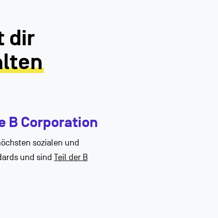
 dir
alten
te B Corporation
höchsten sozialen und
dards und sind
Teil der B