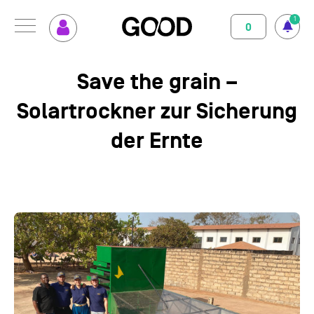
1
0
Menu
So funktioniert GOOD
Klimapositiv
Save the grain –
Solartrockner zur Sicherung
Nutzungsbedingungen
Datenschutz
Impressum
Abo abschliessen
Magazin
der Ernte
GOOD einrichten
Unterstützte Projekte
Spenden
Kontakt