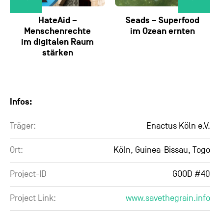
HateAid –
Seads – Superfood
Menschenrechte
im Ozean ernten
im digitalen Raum
stärken
Infos:
Träger:
Enactus Köln e.V.
Ort:
Köln, Guinea-Bissau, Togo
Project-ID
GOOD #40
Project Link:
www.savethegrain.info