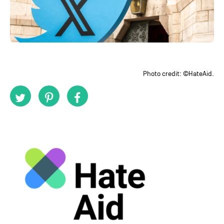
Photo credit: ©HateAid.