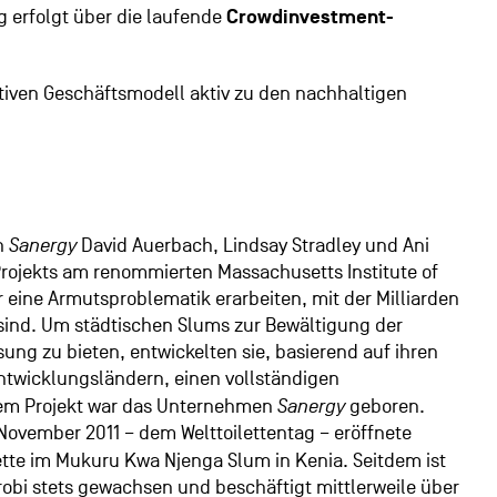
g erfolgt über die laufende
Crowdinvestment-
tiven Geschäftsmodell aktiv zu den nachhaltigen
on
Sanergy
David Auerbach, Lindsay Stradley und Ani
rojekts am renommierten Massachusetts Institute of
 eine Armutsproblematik erarbeiten, mit der Milliarden
sind. Um städtischen Slums zur Bewältigung der
sung zu bieten, entwickelten sie, basierend auf ihren
ntwicklungsländern, einen vollständigen
sem Projekt war das Unternehmen
Sanergy
geboren.
 November 2011 – dem Welttoilettentag – eröffnete
lette im Mukuru Kwa Njenga Slum in Kenia. Seitdem ist
robi stets gewachsen und beschäftigt mittlerweile über