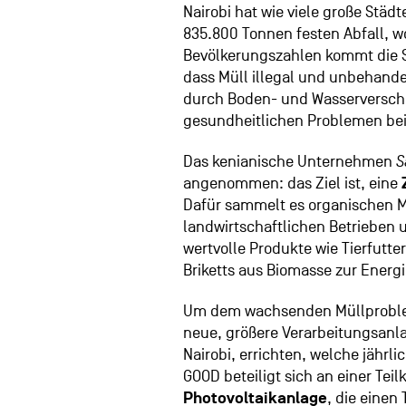
Nairobi hat wie viele große Städt
835.800 Tonnen festen Abfall,
Bevölkerungszahlen kommt die S
dass Müll illegal und unbehandel
durch Boden- und Wasserversch
gesundheitlichen Problemen b
Das kenianische Unternehmen
S
angenommen: das Ziel ist, eine
Dafür sammelt es organischen M
landwirtschaftlichen Betrieben 
wertvolle Produkte wie Tierfutt
Briketts aus Biomasse zur Energ
Um dem wachsenden Müllproble
neue, größere Verarbeitungsanlag
Nairobi, errichten, welche jährl
GOOD beteiligt sich an einer Tei
Photovoltaikanlage
, die einen