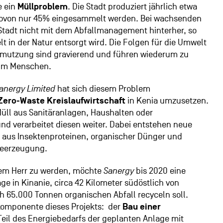
e ein
Müllproblem
. Die Stadt produziert jährlich etwa
 wovon nur 45% eingesammelt werden. Bei wachsenden
tadt nicht mit dem Abfallmanagement hinterher, so
t in der Natur entsorgt wird. Die Folgen für die Umwelt
mutzung sind gravierend und führen wiederum zu
eim Menschen.
anergy Limited
hat sich diesem Problem
Zero-Waste Kreislaufwirtschaft
in Kenia umzusetzen.
üll aus Sanitäranlagen, Haushalten oder
und verarbeitet diesen weiter. Dabei entstehen neue
er aus Insektenproteinen, organischer Dünger und
ieerzeugung.
m Herr zu werden, möchte
Sanergy
bis 2020 eine
e in Kinanie, circa 42 Kilometer südöstlich von
ich 65.000 Tonnen organischen Abfall recyceln soll.
lkomponente dieses Projekts: der
Bau einer
 Teil des Energiebedarfs der geplanten Anlage mit