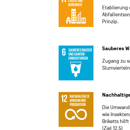
Etablierung 
Abfallentso
Prinzip.
Sauberes W
Zugang zu sa
Slumvierteln
Nachhaltig
Die Umwandl
wie Insekten
Briketts hilf
(Ziel 12.5)