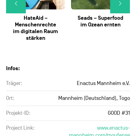
HateAid –
Seads – Superfood
Menschenrechte
im Ozean ernten
im digitalen Raum
stärken
Infos:
Träger:
Enactus Mannheim e.V.
Ort:
Mannheim (Deutschland), Togo
Projekt-ID:
GOOD #31
Project Link:
www.enactus-
mannheim.com/moufense