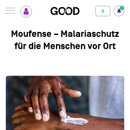
1
0
Menu
So funktioniert GOOD
Klimapositiv
Moufense – Malariaschutz
für die Menschen vor Ort
Nutzungsbedingungen
Datenschutz
Impressum
Abo abschliessen
Magazin
GOOD einrichten
Unterstützte Projekte
Spenden
Kontakt