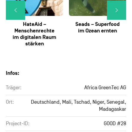
HateAid –
Seads – Superfood
Menschenrechte
im Ozean ernten
im digitalen Raum
stärken
Infos:
Träger:
Africa GreenTec AG
Ort:
Deutschland, Mali, Tschad, Niger, Senegal,
Madagaskar
Project-ID:
GOOD #28