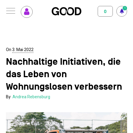
1
0
Menu
So funktioniert GOOD
Klimapositiv
Nutzungsbedingungen
Datenschutz
Impressum
Abo abschliessen
Magazin
On
3. Mai 2022
Nachhaltige Initiativen, die
GOOD einrichten
Unterstützte Projekte
das Leben von
Spenden
Wohnungslosen verbessern
Kontakt
By
Andrea Rebensburg