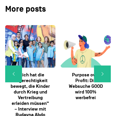
More posts
„Mich hat die
Purpose over
Ungerechtigkeit
Profit: Die
bewegt, die Kinder
Websuche GOOD
durch Krieg und
wird 100%
Vertreibung
werbefrei
erleiden müssen“
– Interview mit
Rudayna Abdo