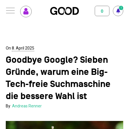
1
0
Menu
So funktioniert GOOD
Klimapositiv
Nutzungsbedingungen
Datenschutz
Impressum
Abo abschliessen
Magazin
On
8. April 2025
Goodbye Google? Sieben
GOOD einrichten
Unterstützte Projekte
Gründe, warum eine Big-
Spenden
Tech-freie Suchmaschine
Kontakt
die bessere Wahl ist
By
Andreas Renner