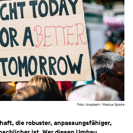
Foto: Unsplash / Markus Spiske
haft, die robuster, anpassungsfähiger,
nschlicher ist. Wer diesen Umbau