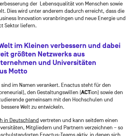
Verbesserung der
Lebensqualität von Menschen sowie
t. Dies wird unter anderem dadurch erreicht, dass die
Business Innovation voranbringen und neue Energie und
 Sektor liefern.
elt im Kleinen verbessern und dabei
weit größten Netzwerks aus
nternehmen und Universitäten
us Motto
 sind im Namen verankert. Enactus steht für den
preneurial), den Gestaltungswillen (
ACT
ion) sowie den
 Studierende gemeinsam mit den Hochschulen und
bessere Welt zu entwickeln.
h in Deutschland
vertreten und kann seitdem einen
versitäten, Mitgliedern und Partnern verzeichnen – so
hschulstandorten Enactus-Teams aktiv, in denen sich