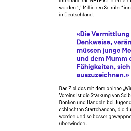
international. NFTE ist in 15 Län
wurden 1,1 Millionen Schüler*inn
in Deutschland.
«Die Vermittlung
Denkweise, veränd
müssen junge Men
und dem Mumm ei
Fähigkeiten, sich
auszuzeichnen.»
Das Ziel des mit dem phineo „Wi
Vereins ist die Stärkung von Sel
Denken und Handeln bei Jugendl
schlechten Startchancen, die d
werden und so besser gewappnet
überwinden.