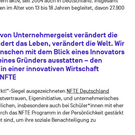
dern aktiv,
seit 2004 auch in Deutschland. Insgesamt
en im Alter von 13 bis 18 Jahren begleitet, davon
27.900
 von Unternehmergeist verändert die
ert das Leben, verändert die Welt. Wir
schen mit dem Blick eines Innovators
nes Gründers ausstatten – den
 in einer innovativen Wirtschaft
 NFTE
rkt!“-Siegel ausgezeichneten
NFTE Deutschland
bstvertrauen, Eigeninitiative, und unternehmerisches
ichen, insbesondere auch bei Schüler*innen mit eher
urch das NFTE
Programm in der Persönlichkeit gestärkt
 sind, um ihre soziale Benachteiligung zu