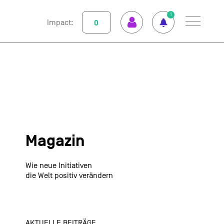
1
Impact:
0
Menu
So funktioniert GOOD
Klimapositiv
Abo abschliessen
Magazin
Nutzungsbedingungen
Datenschutz
Impressum
GOOD einrichten
Unterstützte Projekte
Magazin
Spenden
Wie neue Initiativen
Kontakt
die Welt positiv verändern
AKTUELLE BEITRÄGE