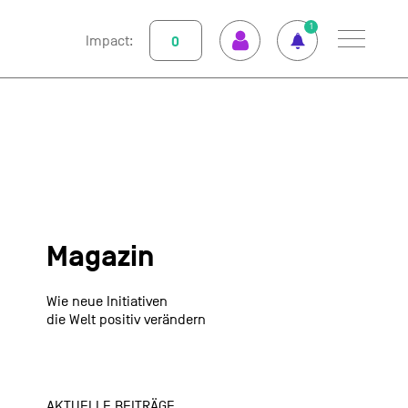
1
Impact:
0
Menu
So funktioniert GOOD
Klimapositiv
Abo abschliessen
Magazin
Nutzungsbedingungen
Datenschutz
Impressum
GOOD einrichten
Unterstützte Projekte
Magazin
Spenden
Wie neue Initiativen
Kontakt
die Welt positiv verändern
AKTUELLE BEITRÄGE