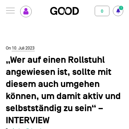
1
0
Menu
So funktioniert GOOD
Klimapositiv
Nutzungsbedingungen
Datenschutz
Impressum
Abo abschliessen
Magazin
On
10. Juli 2023
„Wer auf einen Rollstuhl
GOOD einrichten
Unterstützte Projekte
angewiesen ist, sollte mit
Spenden
diesem auch umgehen
Kontakt
können, um damit aktiv und
selbstständig zu sein“ –
INTERVIEW