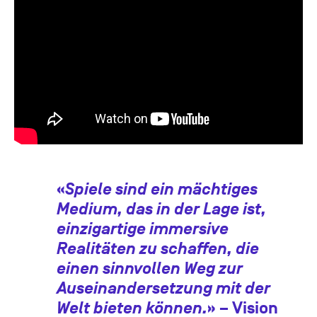
«
Spiele sind ein mächtiges
Medium, das in der Lage ist,
einzigartige immersive
Realitäten zu schaffen, die
einen sinnvollen Weg zur
Auseinandersetzung mit der
Welt bieten können.
» – Vision