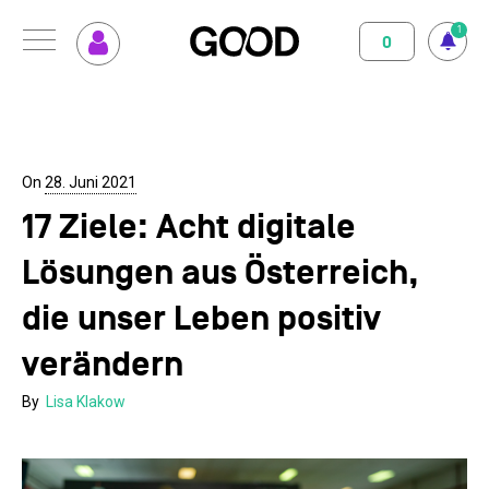
1
0
Menu
So funktioniert GOOD
Klimapositiv
Nutzungsbedingungen
Datenschutz
Impressum
Abo abschliessen
Magazin
On
28. Juni 2021
17 Ziele: Acht digitale
GOOD einrichten
Unterstützte Projekte
Lösungen aus Österreich,
Spenden
die unser Leben positiv
Kontakt
verändern
By
Lisa Klakow