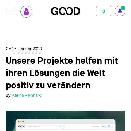
1
0
Menu
So funktioniert GOOD
Klimapositiv
Nutzungsbedingungen
Datenschutz
Impressum
Abo abschliessen
Magazin
On
16. Januar 2023
Unsere Projekte helfen mit
GOOD einrichten
Unterstützte Projekte
ihren Lösungen die Welt
Spenden
positiv zu verändern
Kontakt
By
Karina Reinhard