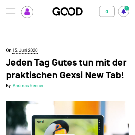
1
0
Menu
So funktioniert GOOD
Klimapositiv
Nutzungsbedingungen
Datenschutz
Impressum
Abo abschliessen
Magazin
On
15. Juni 2020
Jeden Tag Gutes tun mit der
GOOD einrichten
Unterstützte Projekte
praktischen Gexsi New Tab!
Spenden
By
Andreas Renner
Kontakt