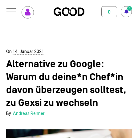
1
0
Menu
So funktioniert GOOD
Klimapositiv
Nutzungsbedingungen
Datenschutz
Impressum
Abo abschliessen
Magazin
On
14. Januar 2021
Alternative zu Google:
GOOD einrichten
Unterstützte Projekte
Warum du deine*n Chef*in
Spenden
davon überzeugen solltest,
Kontakt
zu Gexsi zu wechseln
By
Andreas Renner